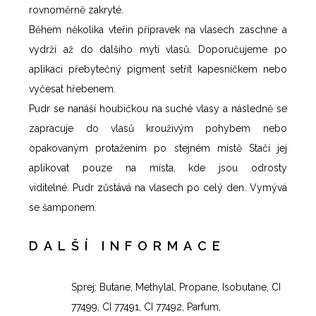
rovnoměrně zakryté.
Během několika vteřin přípravek na vlasech zaschne a
vydrží až do dalšího mytí vlasů. Doporučujeme po
aplikaci přebytečný pigment setřít kapesníčkem nebo
vyčesat hřebenem.
Pudr se nanáší houbičkou na suché vlasy a následně se
zapracuje do vlasů krouživým pohybem nebo
opakovaným protažením po stejném místě Stačí jej
aplikovat pouze na místa, kde jsou odrosty
viditelné. Pudr zůstává na vlasech po celý den. Vymývá
se šamponem.
DALŠÍ INFORMACE
Sprej: Butane, Methylal, Propane, Isobutane, CI
77499, CI 77491, CI 77492, Parfum,