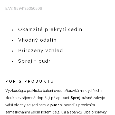
EAN: 8594185050506
Okamžité překrytí šedin
Vhodný odstín
Přirozený vzhled
Sprej + pudr
POPIS PRODUKTU
Vyzkoušejte praktické balení dvou přípravků na krytí šedin,
které se vzájemně doplňují při aplikaci.
Sprej
krásně zakryje
větší plochy se šedinami a
pudr
si poradí s precizním
zamaskováním šedin kolem čela, uší a spánků. Oba přípravky