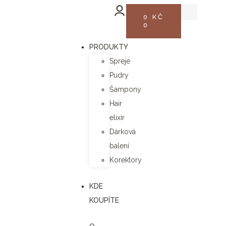
0
KČ
0
PRODUKTY
Spreje
Pudry
Šampony
Hair
elixir
Dárková
balení
Korektory
KDE
KOUPÍTE