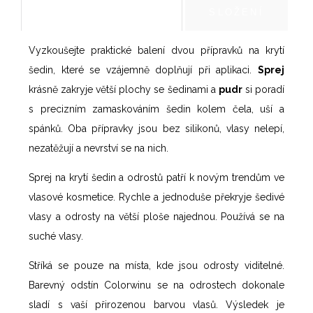
POPIS PRODUKTU
SLOŽENÍ
Vyzkoušejte praktické balení dvou přípravků na krytí
šedin, které se vzájemně doplňují při aplikaci.
Sprej
krásně zakryje větší plochy se šedinami a
pudr
si poradí
s precizním zamaskováním šedin kolem čela, uší a
spánků. Oba přípravky jsou bez silikonů, vlasy nelepí,
nezatěžují a nevrství se na nich.
Sprej na krytí šedin a odrostů patří k novým trendům ve
vlasové kosmetice. Rychle a jednoduše překryje šedivé
vlasy a odrosty na větší ploše najednou. Používá se na
suché vlasy.
Stříká se pouze na místa, kde jsou odrosty viditelné.
Barevný odstín Colorwinu se na odrostech dokonale
sladí s vaší přirozenou barvou vlasů. Výsledek je