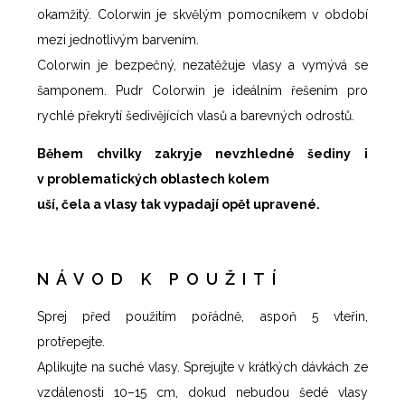
okamžitý. Colorwin je skvělým pomocníkem v období
mezi jednotlivým barvením.
Colorwin je bezpečný, nezatěžuje vlasy a vymývá se
šamponem. Pudr Colorwin je ideálním řešením pro
rychlé překrytí šedivějících vlasů a barevných odrostů.
Během chvilky zakryje nevzhledné šediny i
v problematických oblastech kolem
uší, čela a vlasy tak vypadají opět upravené.
NÁVOD K POUŽITÍ
Sprej před použitím pořádně, aspoň 5 vteřin,
protřepejte.
Aplikujte na suché vlasy. Sprejujte v krátkých dávkách ze
vzdálenosti 10–15 cm, dokud nebudou šedé vlasy