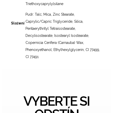
Triethoxycaprylylsilane
Pudr: Talc, Mica, Zinc Stearate,
Caprylic/Capric Triglyceride, Silica,
Složení
Pentaerythrityl Tetraisostearate,
Decylisostearate, Isostearyl Isostearate,
Copernicia Cerifera (Carnauba) Wax,
Phenoxyethanol, Ethylhexylglycerin, CI 77499,
CI 77491
VYBERTE SI