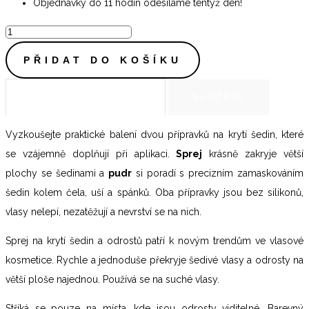
Objednávky do 11 hodin odesíláme tentýž den!
DÁRKOVÉ
BALENÍ
PŘIDAT DO KOŠÍKU
SPREJ
75
POPIS PRODUKTU
SLOŽENÍ
ml
+
Vyzkoušejte praktické balení dvou přípravků na krytí šedin, které
PUDR
se vzájemně doplňují při aplikaci.
Sprej
krásně zakryje větší
3,2g
plochy se šedinami a
pudr
si poradí s precizním zamaskováním
NA
šedin kolem čela, uší a spánků. Oba přípravky jsou bez silikonů,
KRYTÍ
vlasy nelepí, nezatěžují a nevrství se na nich.
ŠEDIN
Sprej na krytí šedin a odrostů patří k novým trendům ve vlasové
-
kosmetice. Rychle a jednoduše překryje šedivé vlasy a odrosty na
ČERNÝ
větší ploše najednou. Používá se na suché vlasy.
množství
Stříká se pouze na místa, kde jsou odrosty viditelné. Barevný