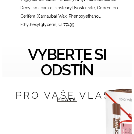
Decylisostearate, Isostearyl Isostearate, Copernicia
Cerifera (Carnauba) Wax, Phenoxyethanol,
Ethylhexylglycerin, CI 77499
VYBERTE SI
ODSTÍN
PRO VAŠE VLASY
PLAVÁ