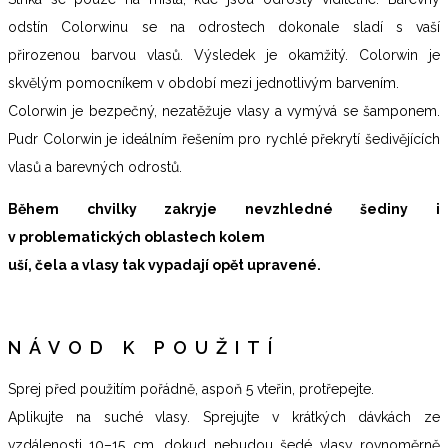
odstín Colorwinu se na odrostech dokonale sladí s vaší
přirozenou barvou vlasů. Výsledek je okamžitý. Colorwin je
skvělým pomocníkem v období mezi jednotlivým barvením.
Colorwin je bezpečný, nezatěžuje vlasy a vymývá se šamponem.
Pudr Colorwin je ideálním řešením pro rychlé překrytí šedivějících
vlasů a barevných odrostů.
Během chvilky zakryje nevzhledné šediny i
v problematických oblastech kolem
uší, čela a vlasy tak vypadají opět upravené.
NÁVOD K POUŽITÍ
Sprej před použitím pořádně, aspoň 5 vteřin, protřepejte.
Aplikujte na suché vlasy. Sprejujte v krátkých dávkách ze
vzdálenosti 10–15 cm, dokud nebudou šedé vlasy rovnoměrně