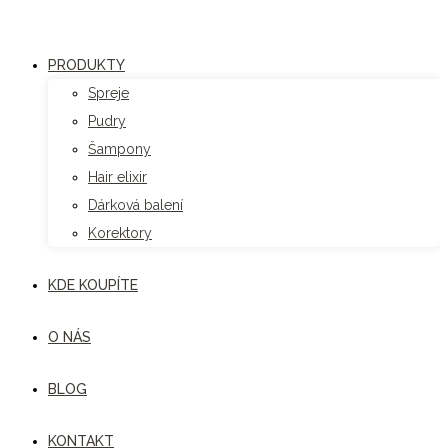
Přejít
k
PRODUKTY
obsahu
Spreje
Pudry
Šampony
Hair elixir
Dárková balení
Korektory
KDE KOUPÍTE
O NÁS
BLOG
KONTAKT