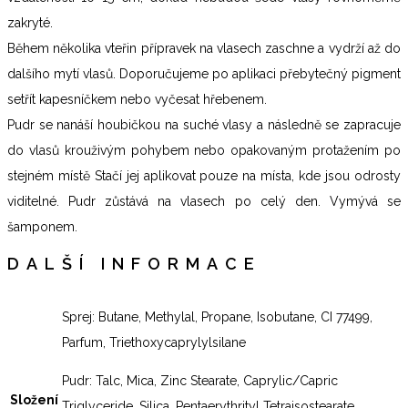
zakryté.
Během několika vteřin přípravek na vlasech zaschne a vydrží až do
dalšího mytí vlasů. Doporučujeme po aplikaci přebytečný pigment
setřít kapesníčkem nebo vyčesat hřebenem.
Pudr se nanáší houbičkou na suché vlasy a následně se zapracuje
do vlasů krouživým pohybem nebo opakovaným protažením po
stejném místě Stačí jej aplikovat pouze na místa, kde jsou odrosty
viditelné. Pudr zůstává na vlasech po celý den. Vymývá se
šamponem.
DALŠÍ INFORMACE
Sprej: Butane, Methylal, Propane, Isobutane, CI 77499,
Parfum, Triethoxycaprylylsilane
Pudr: Talc, Mica, Zinc Stearate, Caprylic/Capric
Složení
Triglyceride, Silica, Pentaerythrityl Tetraisostearate,