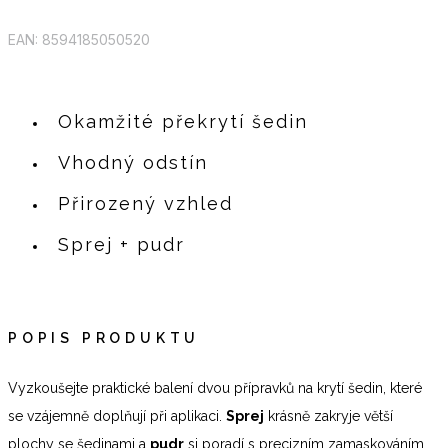
EAN: 8594185050520
Okamžité překrytí šedin
Vhodný odstín
Přirozený vzhled
Sprej + pudr
POPIS PRODUKTU
Vyzkoušejte praktické balení dvou přípravků na krytí šedin, které
se vzájemně doplňují při aplikaci.
Sprej
krásně zakryje větší
plochy se šedinami a
pudr
si poradí s precizním zamaskováním