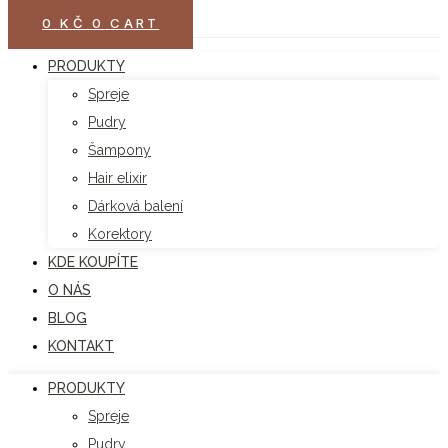
0
KČ
0
CART
PRODUKTY
Spreje
Pudry
Šampony
Hair elixir
Dárková balení
Korektory
KDE KOUPÍTE
O NÁS
BLOG
KONTAKT
PRODUKTY
Spreje
Pudry