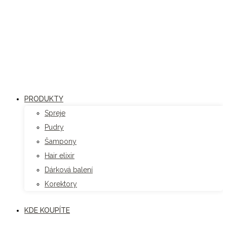
Přejít
k
obsahu
PRODUKTY
Spreje
Pudry
Šampony
Hair elixir
Dárková balení
Korektory
KDE KOUPÍTE