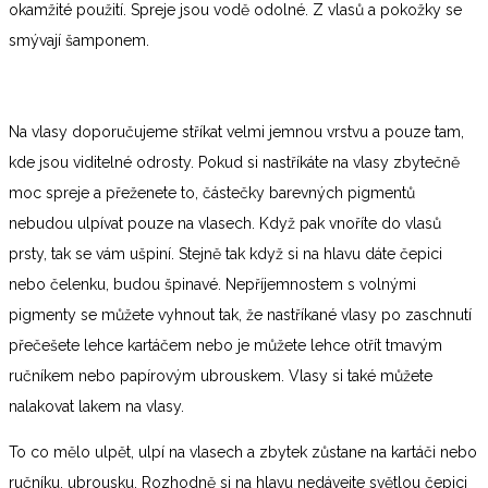
okamžité použití. Spreje jsou vodě odolné. Z vlasů a pokožky se
smývají šamponem.
Na vlasy doporučujeme stříkat velmi jemnou vrstvu a pouze tam,
kde jsou viditelné odrosty. Pokud si nastříkáte na vlasy zbytečně
moc spreje a přeženete to, částečky barevných pigmentů
nebudou ulpívat pouze na vlasech. Když pak vnoříte do vlasů
prsty, tak se vám ušpiní. Stejně tak když si na hlavu dáte čepici
nebo čelenku, budou špinavé. Nepříjemnostem s volnými
pigmenty se můžete vyhnout tak, že nastříkané vlasy po zaschnutí
přečešete lehce kartáčem nebo je můžete lehce otřít tmavým
ručníkem nebo papírovým ubrouskem. Vlasy si také můžete
nalakovat lakem na vlasy.
To co mělo ulpět, ulpí na vlasech a zbytek zůstane na kartáči nebo
ručníku, ubrousku. Rozhodně si na hlavu nedávejte světlou čepici