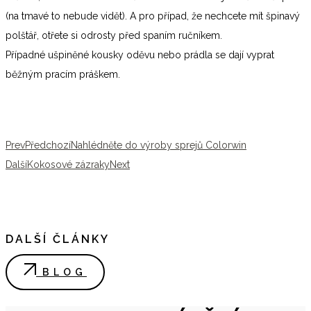
(na tmavé to nebude vidět). A pro případ, že nechcete mít špinavý
polštář, otřete si odrosty před spaním ručníkem.
Případné ušpiněné kousky oděvu nebo prádla se dají vyprat
běžným pracím práškem.
Prev
Předchozí
Nahlédněte do výroby sprejů Colorwin
Další
Kokosové zázraky
Next
DALŠÍ ČLÁNKY
BLOG