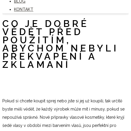
BLOG
KONTAKT
CO JE DOBRÉ
VĚDĚT PŘED
POUŽITÍM,
ABYCHOM NEBYLI
PŘEKVAPENÍ A
ZKLAMANÍ
Pokud si chcete koupit sprej nebo jste si jej už koupili, tak určitě
byste měli vědět, že každý výrobek může mít i mínusy, pokud se
nepoužívá správně. Nové přípravky vlasové kosmetiky, které kryjí
šedé vlasy v období mezi barvením vlasů, jsou perfektní pro